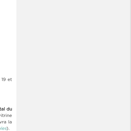
 19 et
al du
itrine
vra la
ales
).