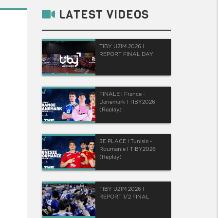
LATEST VIDEOS
TIBY U21M 2026 I
REPORT FINAL DAY
FINALE I France -
Danemark I TIBY2026
(Replay)
3E PLACE I Tunisie -
Roumanie I TIBY2026
(Replay)
TIBY U21M 2026 I
REPORT 1/2 FINAL