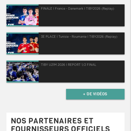
FINALE I France - Danemark I TIBY2026 (Replay)
3E PLACE I Tunisie - Roumanie I TIBY2026 (Replay)
TIBY U21M 2026 I REPORT 1/2 FINAL
+ DE VIDÉOS
NOS PARTENAIRES ET
FOURNISSEURS OFFICIELS