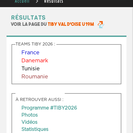
Accueil
Résultats
RÉSULTATS
VOIR LA PAGE DU
TIBY VAL D'OISE U19M
TEAMS TIBY 2026 :
France
Danemark
Tunisie
Roumanie
À RETROUVER AUSSI :
Programme #TIBY2026
Photos
Vidéos
S
tatistiques