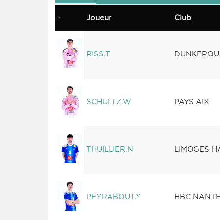
-
Joueur
Club
RISS.T
DUNKERQU
SCHULTZ.W
PAYS AIX
THUILLIER.N
LIMOGES H
PEYRABOUT.Y
HBC NANT