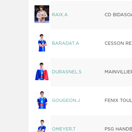
RAIX.A
CD BIDASOA
BARADAT.A
CESSON R
DURASNEL.S
MAINVILLI
GOUGEON.J
FENIX TOU
OMEYER.T
PSG HAND