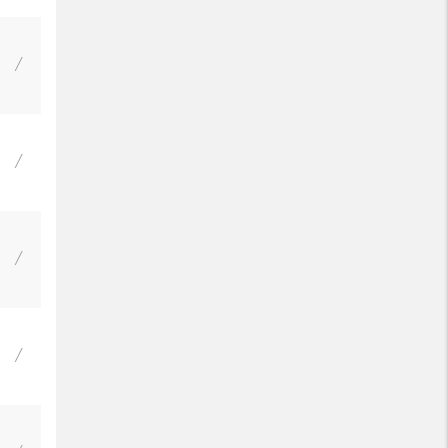
/
/
/
/