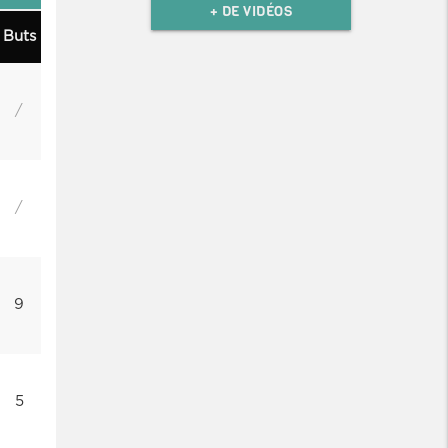
+ DE VIDÉOS
Buts
/
/
9
5