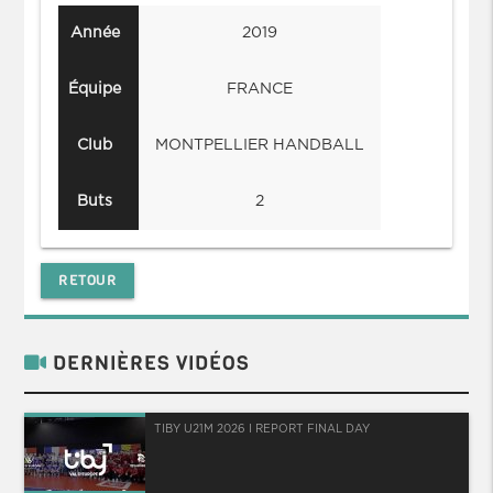
Année
2019
Équipe
FRANCE
Club
MONTPELLIER HANDBALL
Buts
2
RETOUR
DERNIÈRES VIDÉOS
TIBY U21M 2026 I REPORT FINAL DAY