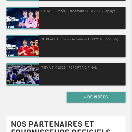
FINALE I France - Danemark I TIBY2026 (Replay)
3E PLACE I Tunisie - Roumanie I TIBY2026 (Replay)
TIBY U21M 2026 I REPORT 1/2 FINAL
+ DE VIDÉOS
NOS PARTENAIRES ET