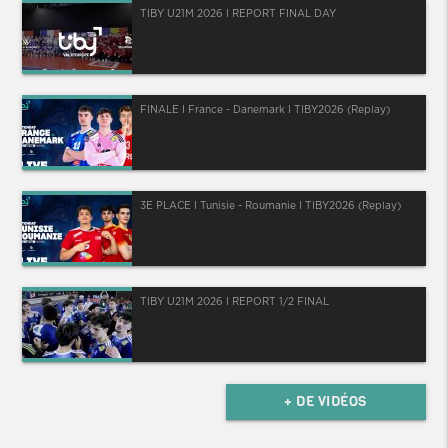
TIBY U21M 2026 I REPORT FINAL DAY
FINALE I France - Danemark I TIBY2026 (Replay)
3E PLACE I Tunisie - Roumanie I TIBY2026 (Replay)
TIBY U21M 2026 I REPORT 1/2 FINAL
+ DE VIDÉOS