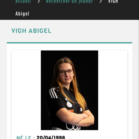
Accueil
Rechercher un joueur
VIGH
Abigel
VIGH ABIGEL
NÉ LE :
20/04/1998