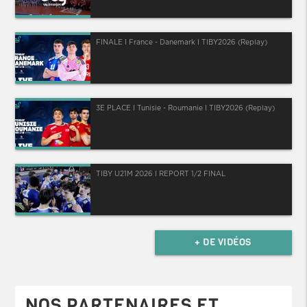
FINALE I France - Danemark I TIBY2026 (Replay)
3E PLACE I Tunisie - Roumanie I TIBY2026 (Replay)
TIBY U21M 2026 I REPORT 1/2 FINAL
+ DE VIDÉOS
NOS PARTENAIRES ET