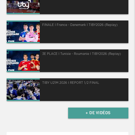
FINALE I France - Danemark I TIBY2026 (Replay)
3E PLACE I Tunisie - Roumanie I TIBY2026 (Replay)
TIBY U21M 2026 I REPORT 1/2 FINAL
+ DE VIDÉOS