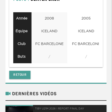
Année
2008
2005
Équipe
ICELAND
ICELAND
Club
FC BARCELONE
FC BARCELONE
Buts
/
/
RETOUR
DERNIÈRES VIDÉOS
TIBY U21M 2026 I REPORT FINAL DAY