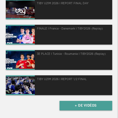
TIBY U21M 2026 I REPORT FINAL DAY
FINALE I France - Danemark I TIBY2026 (Replay)
3E PLACE I Tunisie - Roumanie I TIBY2026 (Replay)
TIBY U21M 2026 I REPORT 1/2 FINAL
+ DE VIDÉOS