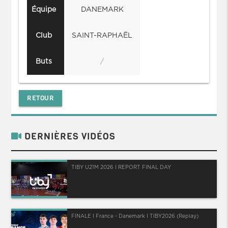
Équipe
DANEMARK
Club
SAINT-RAPHAËL
Buts
/
RETOUR
DERNIÈRES VIDÉOS
TIBY U21M 2026 I REPORT FINAL DAY
FINALE I France - Danemark I TIBY2026 (Replay)