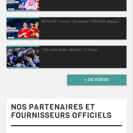
3E PLACE I Tunisie - Roumanie I TIBY2026 (Replay)
TIBY U21M 2026 I REPORT 1/2 FINAL
+ DE VIDÉOS
NOS PARTENAIRES ET
FOURNISSEURS OFFICIELS