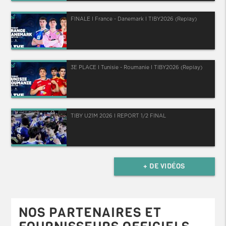
FINALE I France - Danemark I TIBY2026 (Replay)
3E PLACE I Tunisie - Roumanie I TIBY2026 (Replay)
TIBY U21M 2026 I REPORT 1/2 FINAL
+ DE VIDÉOS
NOS PARTENAIRES ET