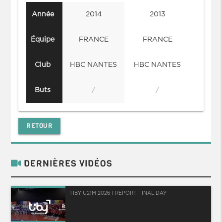
Année
2014
2013
Équipe
FRANCE
FRANCE
Club
HBC NANTES
HBC NANTES
Buts
/
/
RETOUR
DERNIÈRES VIDÉOS
TIBY U21M 2026 I REPORT FINAL DAY