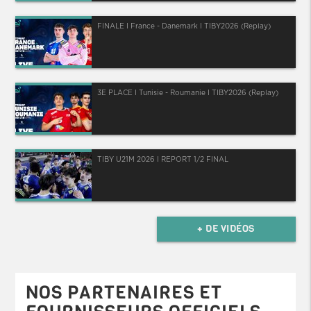
FINALE I France - Danemark I TIBY2026 (Replay)
3E PLACE I Tunisie - Roumanie I TIBY2026 (Replay)
TIBY U21M 2026 I REPORT 1/2 FINAL
+ DE VIDÉOS
NOS PARTENAIRES ET