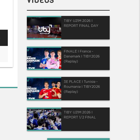
VIDÉOS
TIBY U21M 2026 I
REPORT FINAL DAY
FINALE I France -
Danemark I TIBY2026
(Replay)
3E PLACE I Tunisie -
Roumanie I TIBY2026
(Replay)
TIBY U21M 2026 I
REPORT 1/2 FINAL