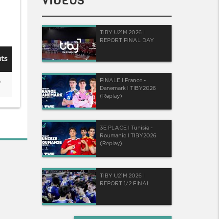
VIDÉOS
TIBY U21M 2026 I
REPORT FINAL DAY
ts
FINALE I France -
/
Danemark I TIBY2026
(Replay)
3E PLACE I Tunisie -
Roumanie I TIBY2026
(Replay)
TIBY U21M 2026 I
REPORT 1/2 FINAL