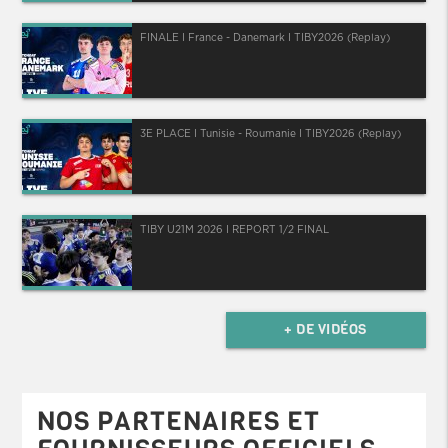
FINALE I France - Danemark I TIBY2026 (Replay)
3E PLACE I Tunisie - Roumanie I TIBY2026 (Replay)
TIBY U21M 2026 I REPORT 1/2 FINAL
+ DE VIDÉOS
NOS PARTENAIRES ET