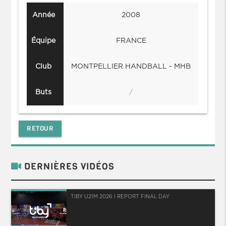
Année
2008
Équipe
FRANCE
Club
MONTPELLIER HANDBALL - MHB
MON
Buts
/
RETOUR
DERNIÈRES VIDÉOS
TIBY U21M 2026 I REPORT FINAL DAY