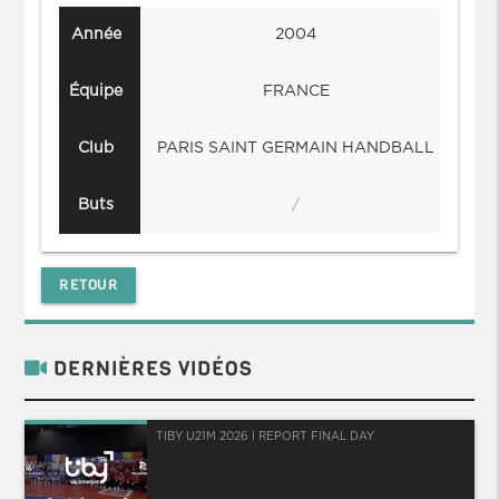
Année
2004
Équipe
FRANCE
Club
PARIS SAINT GERMAIN HANDBALL
PA
Buts
/
RETOUR
DERNIÈRES VIDÉOS
TIBY U21M 2026 I REPORT FINAL DAY