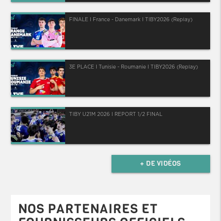
FINALE I France - Danemark I TIBY2026 (Replay)
3E PLACE I Tunisie - Roumanie I TIBY2026 (Replay)
TIBY U21M 2026 I REPORT 1/2 FINAL
+ DE VIDÉOS
NOS PARTENAIRES ET