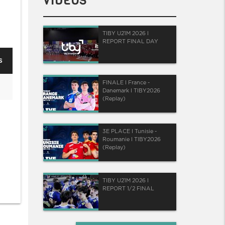
VIDÉOS
TIBY U21M 2026 I
REPORT FINAL DAY
s
FINALE I France -
Danemark I TIBY2026
(Replay)
3E PLACE I Tunisie -
Roumanie I TIBY2026
(Replay)
TIBY U21M 2026 I
REPORT 1/2 FINAL