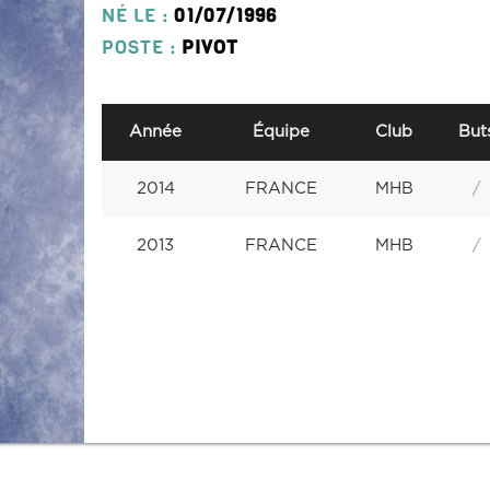
NÉ LE :
01/07/1996
POSTE :
PIVOT
Année
Équipe
Club
But
2014
FRANCE
MHB
/
2013
FRANCE
MHB
/