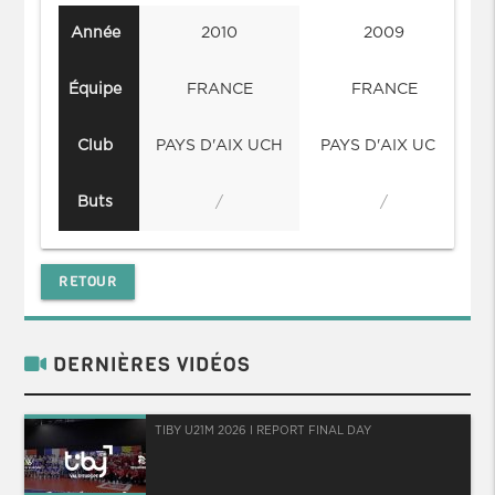
Année
2010
2009
Équipe
FRANCE
FRANCE
Club
PAYS D'AIX UCH
PAYS D'AIX UCH
Buts
/
/
RETOUR
DERNIÈRES VIDÉOS
TIBY U21M 2026 I REPORT FINAL DAY