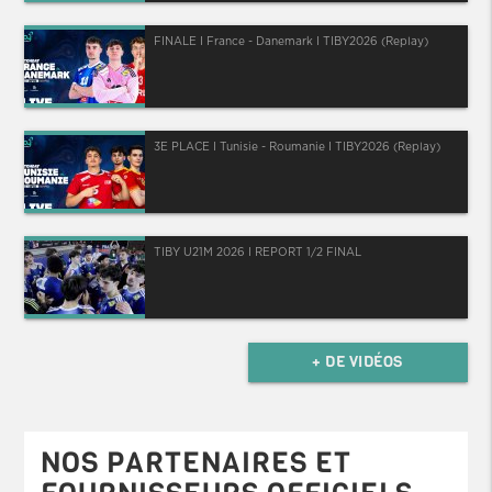
FINALE I France - Danemark I TIBY2026 (Replay)
3E PLACE I Tunisie - Roumanie I TIBY2026 (Replay)
TIBY U21M 2026 I REPORT 1/2 FINAL
+ DE VIDÉOS
NOS PARTENAIRES ET