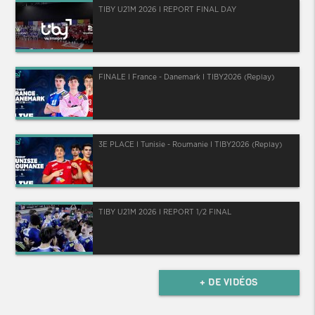
TIBY U21M 2026 I REPORT FINAL DAY
FINALE I France - Danemark I TIBY2026 (Replay)
3E PLACE I Tunisie - Roumanie I TIBY2026 (Replay)
TIBY U21M 2026 I REPORT 1/2 FINAL
+ DE VIDÉOS