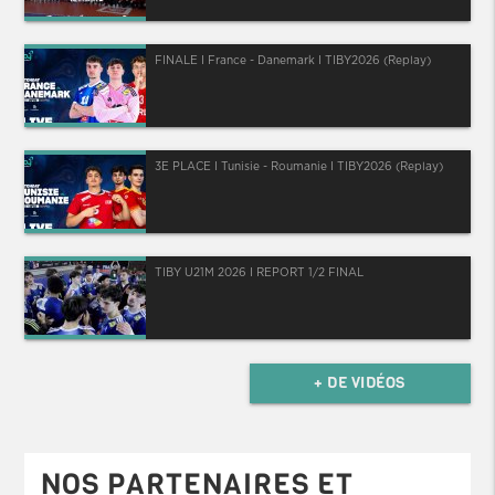
FINALE I France - Danemark I TIBY2026 (Replay)
3E PLACE I Tunisie - Roumanie I TIBY2026 (Replay)
TIBY U21M 2026 I REPORT 1/2 FINAL
+ DE VIDÉOS
NOS PARTENAIRES ET