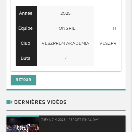
Année
2025
2024
Équipe
HONGRIE
HONGRI
Club
VESZPREM AKADEMIA
VESZPREM AK
Buts
/
/
RETOUR
DERNIÈRES VIDÉOS
TIBY U21M 2026 I REPORT FINAL DAY