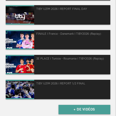
TIBY U21M 2026 I REPORT FINAL DAY
FINALE I France - Danemark I TIBY2026 (Replay)
3E PLACE I Tunisie - Roumanie I TIBY2026 (Replay)
TIBY U21M 2026 I REPORT 1/2 FINAL
+ DE VIDÉOS