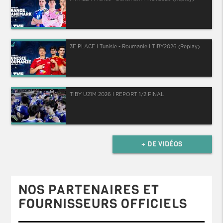
3E PLACE I Tunisie - Roumanie I TIBY2026 (Replay)
TIBY U21M 2026 I REPORT 1/2 FINAL
+ DE VIDÉOS
NOS PARTENAIRES ET
FOURNISSEURS OFFICIELS