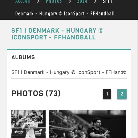
Accueil
PHOTOS
2024
SF1 I
Denmark - Hungary © IconSport - FFHandball
SF1 I DENMARK - HUNGARY ©
ICONSPORT - FFHANDBALL
ALBUMS
PHOTOS (73)
1
2