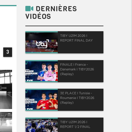
DERNIÈRES
VIDÉOS
TIBY U21M 2026 I
REPORT FINAL DAY
3
FINALE I France -
Danemark I TIBY2026
(Replay)
3E PLACE I Tunisie -
Roumanie I TIBY2026
(Replay)
TIBY U21M 2026 I
REPORT 1/2 FINAL