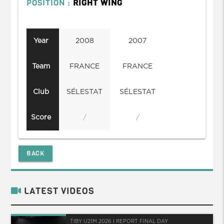
POSITION :
RIGHT WING
Year
2008
2007
Team
FRANCE
FRANCE
Club
SÉLESTAT
SÉLESTAT
Score
/
/
BACK
LATEST VIDEOS
TIBY U21M 2026 I REPORT FINAL DAY