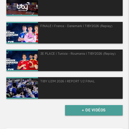
FINALE I France - Danemark I TIBY2026 (Replay)
3E PLACE I Tunisie - Roumanie I TIBY2026 (Replay)
TIBY U21M 2026 I REPORT 1/2 FINAL
+ DE VIDÉOS