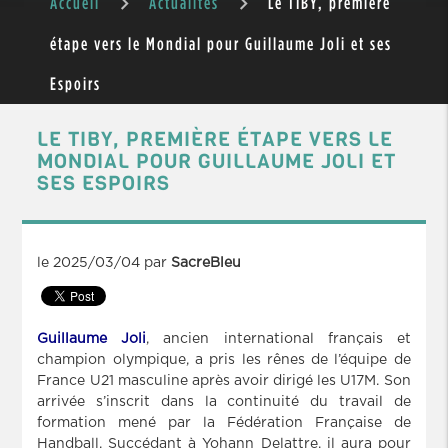
Accueil
Actualités
Le TIBY, première
étape vers le Mondial pour Guillaume Joli et ses
Espoirs
LE TIBY, PREMIÈRE ÉTAPE VERS LE
MONDIAL POUR GUILLAUME JOLI ET
SES ESPOIRS
le
2025/03/04
par
SacreBleu
Guillaume Joli
, ancien international français et
champion olympique, a pris les rênes de l’équipe de
France U21 masculine après avoir dirigé les U17M. Son
arrivée s’inscrit dans la continuité du travail de
formation mené par la Fédération Française de
Handball. Succédant à Yohann Delattre, il aura pour