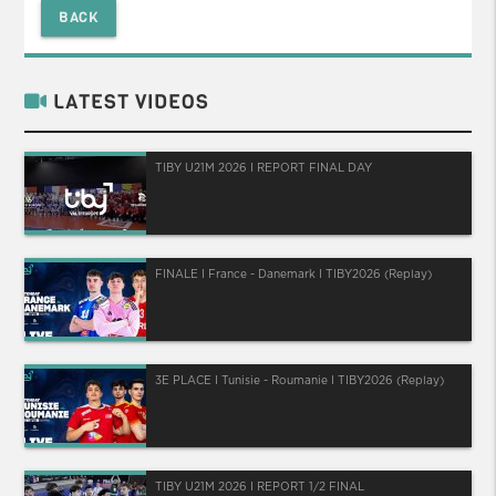
BACK
LATEST VIDEOS
TIBY U21M 2026 I REPORT FINAL DAY
FINALE I France - Danemark I TIBY2026 (Replay)
3E PLACE I Tunisie - Roumanie I TIBY2026 (Replay)
TIBY U21M 2026 I REPORT 1/2 FINAL