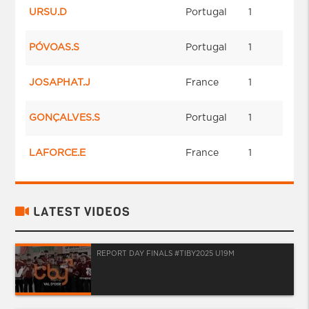
URSU.D
Portugal
1
PÓVOAS.S
Portugal
1
JOSAPHAT.J
France
1
GONÇALVES.S
Portugal
1
LAFORCE.E
France
1
LATEST VIDEOS
REPORT DAY FINALS #TIBY2025 U19M