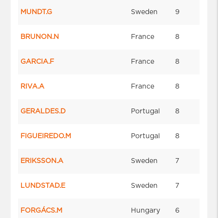
MUNDT.G
Sweden
9
BRUNON.N
France
8
GARCIA.F
France
8
RIVA.A
France
8
GERALDES.D
Portugal
8
FIGUEIREDO.M
Portugal
8
ERIKSSON.A
Sweden
7
LUNDSTAD.E
Sweden
7
FORGÁCS.M
Hungary
6