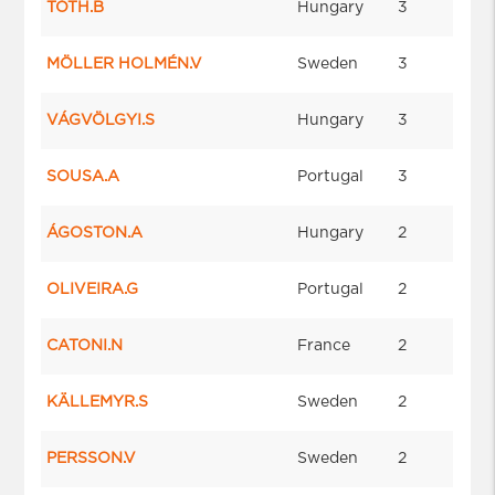
TÓTH.B
Hungary
3
MÖLLER HOLMÉN.V
Sweden
3
VÁGVÖLGYI.S
Hungary
3
SOUSA.A
Portugal
3
ÁGOSTON.A
Hungary
2
OLIVEIRA.G
Portugal
2
CATONI.N
France
2
KÄLLEMYR.S
Sweden
2
PERSSON.V
Sweden
2