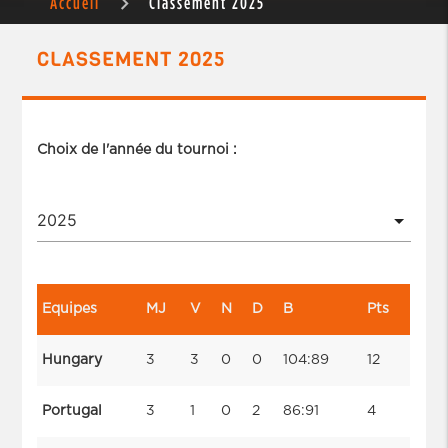
Accueil
Classement 2025
CLASSEMENT 2025
Choix de l'année du tournoi :
Equipes
MJ
V
N
D
B
Pts
Hungary
3
3
0
0
104:89
12
Portugal
3
1
0
2
86:91
4