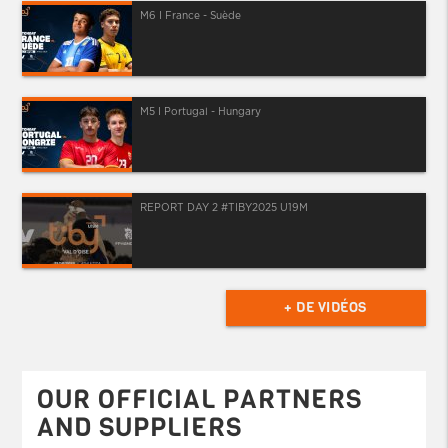
M6 I France - Suède
M5 I Portugal - Hungary
REPORT DAY 2 #TIBY2025 U19M
+ DE VIDÉOS
OUR OFFICIAL PARTNERS
AND SUPPLIERS