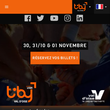
menu
arrow_drop_down
arrow_drop_down
30, 31/10 & 01 NOVEMBRE
RÉSERVEZ VOS BILLETS !