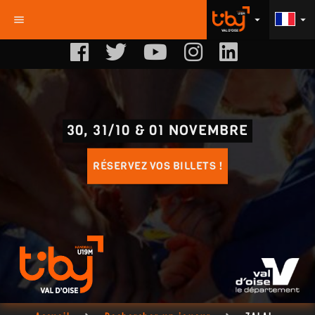
menu
arrow_drop_down
arrow_drop_down
30, 31/10 & 01 NOVEMBRE
RÉSERVEZ VOS BILLETS !