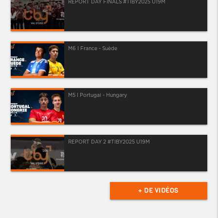
REPORT DAY FINALS #TIBY2025 U19M
M6 I France - Suède
M5 I Portugal - Hungary
REPORT DAY 2 #TIBY2025 U19M
+ DE VIDÉOS