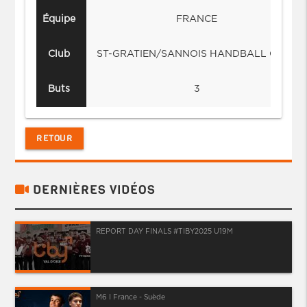
Équipe
FRANCE
Club
ST-GRATIEN/SANNOIS HANDBALL CLUB
Buts
3
RETOUR
DERNIÈRES VIDÉOS
REPORT DAY FINALS #TIBY2025 U19M
M6 I France - Suède