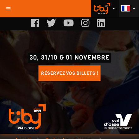
menu
arrow_drop_down
arrow_drop_down
30, 31/10 & 01 NOVEMBRE
RÉSERVEZ VOS BILLETS !