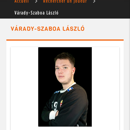
Accueil
Rechercher un joueur
Várady-Szaboa László
VÁRADY-SZABOA LÁSZLÓ