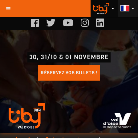
menu
arrow_drop_down
arrow_drop_down
30, 31/10 & 01 NOVEMBRE
RÉSERVEZ VOS BILLETS !