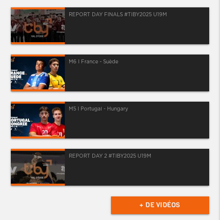
REPORT DAY FINALS #TIBY2025 U19M
M6 I France - Suède
M5 I Portugal - Hungary
REPORT DAY 2 #TIBY2025 U19M
+ DE VIDÉOS