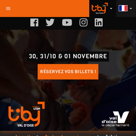
menu
arrow_drop_down
arrow_drop_down
30, 31/10 & 01 NOVEMBRE
RÉSERVEZ VOS BILLETS !