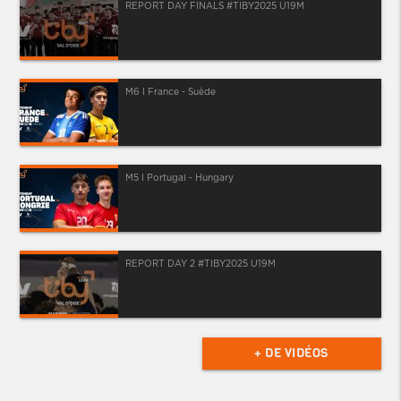
REPORT DAY FINALS #TIBY2025 U19M
M6 I France - Suède
M5 I Portugal - Hungary
REPORT DAY 2 #TIBY2025 U19M
+ DE VIDÉOS