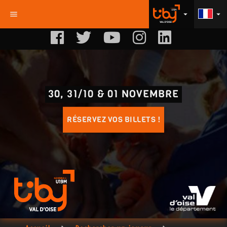
menu
arrow_drop_down
arrow_drop_down
30, 31/10 & 01 NOVEMBRE
RÉSERVEZ VOS BILLETS !