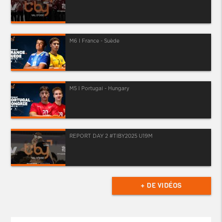
M6 I France - Suède
M5 I Portugal - Hungary
REPORT DAY 2 #TIBY2025 U19M
+ DE VIDÉOS