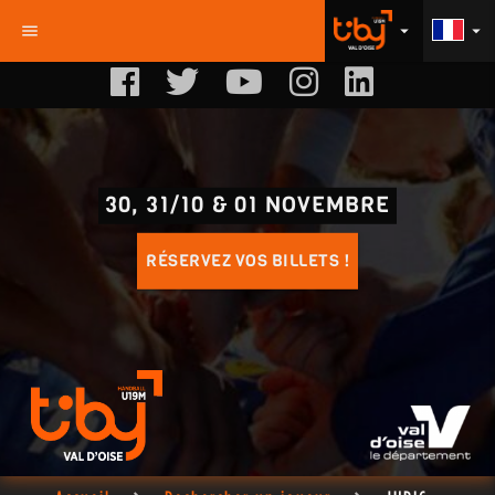
menu
arrow_drop_down
arrow_drop_down
30, 31/10 & 01 NOVEMBRE
RÉSERVEZ VOS BILLETS !