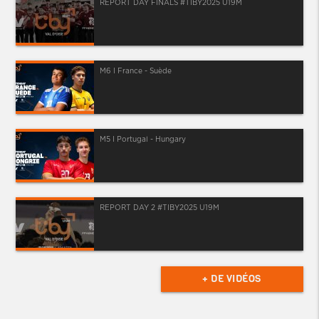
REPORT DAY FINALS #TIBY2025 U19M
M6 I France - Suède
M5 I Portugal - Hungary
REPORT DAY 2 #TIBY2025 U19M
+ DE VIDÉOS