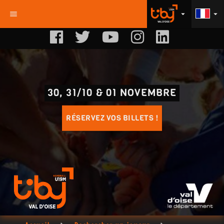
menu
arrow_drop_down
arrow_drop_down
30, 31/10 & 01 NOVEMBRE
RÉSERVEZ VOS BILLETS !