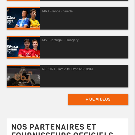
M6 I France - Suède
M5 I Portugal - Hungary
REPORT DAY 2 #TIBY2025 U19M
+ DE VIDÉOS
NOS PARTENAIRES ET