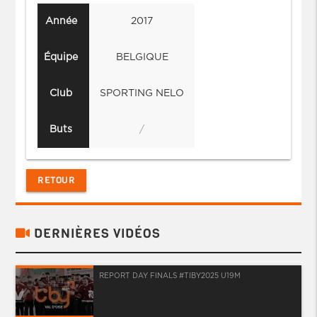
Année
2017
Équipe
BELGIQUE
Club
SPORTING NELO
Buts
/
RETOUR
DERNIÈRES VIDÉOS
REPORT DAY FINALS #TIBY2025 U19M