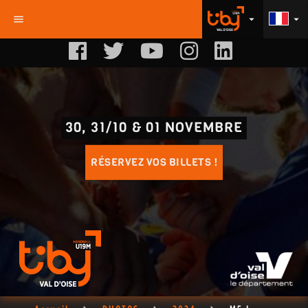
menu
arrow_drop_down
arrow_drop_down
30, 31/10 & 01 NOVEMBRE
RÉSERVEZ VOS BILLETS !