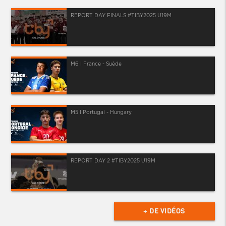
REPORT DAY FINALS #TIBY2025 U19M
M6 I France - Suède
M5 I Portugal - Hungary
REPORT DAY 2 #TIBY2025 U19M
+ DE VIDÉOS