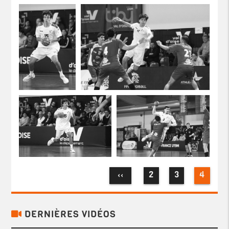
2
3
4
‹‹
DERNIÈRES VIDÉOS