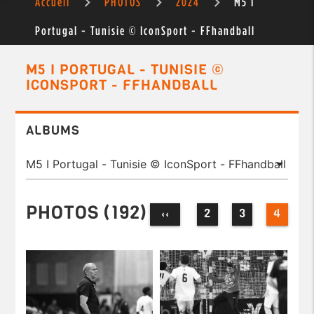
Accueil
PHOTOS
2024
M5 I
Portugal - Tunisie © IconSport - FFhandball
M5 I PORTUGAL - TUNISIE ©
ICONSPORT - FFHANDBALL
ALBUMS
PHOTOS (192)
2
3
4
‹‹