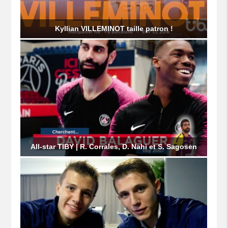
Kyllian VILLEMINOT taille patron !
All-star TIBY | R. Corrales, D. Nahi et S. Sagosen