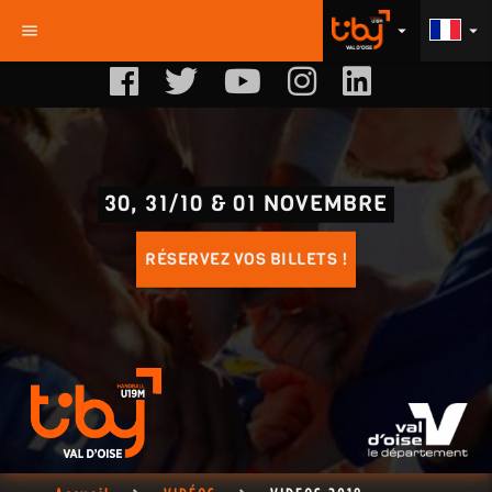
menu
arrow_drop_down
arrow_drop_down
30, 31/10 & 01 NOVEMBRE
RÉSERVEZ VOS BILLETS !