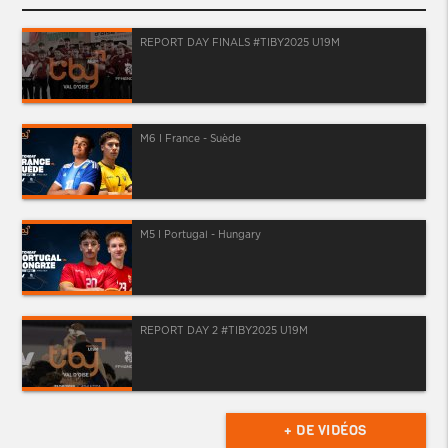
REPORT DAY FINALS #TIBY2025 U19M
M6 I France - Suède
M5 I Portugal - Hungary
REPORT DAY 2 #TIBY2025 U19M
+ DE VIDÉOS