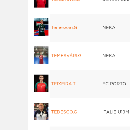
Temesvari.G
NEKA
TEMESVÁRI.G
NEKA
TEIXEIRA.T
FC PORTO
TEDESCO.G
ITALIE U19M