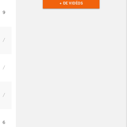
+ DE VIDÉOS
9
/
/
/
6