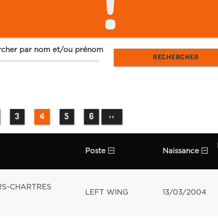
!
cher par nom et/ou prénom
3
4
5
6
››
Poste
Naissance
ERS-CHARTRES
LEFT WING
13/03/2004