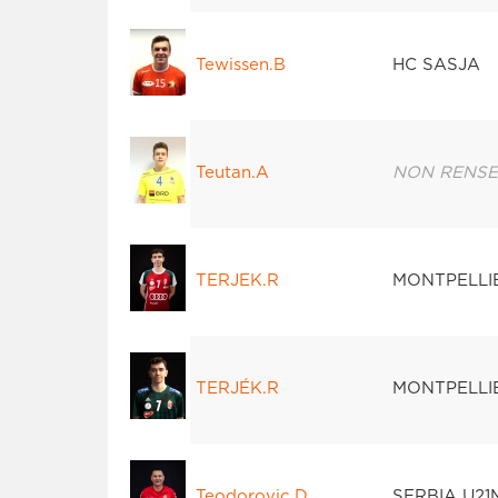
Tewissen.B
HC SASJA
Teutan.A
NON RENSE
TERJEK.R
MONTPELLI
TERJÉK.R
MONTPELLI
Teodorovic.D
SERBIA U21