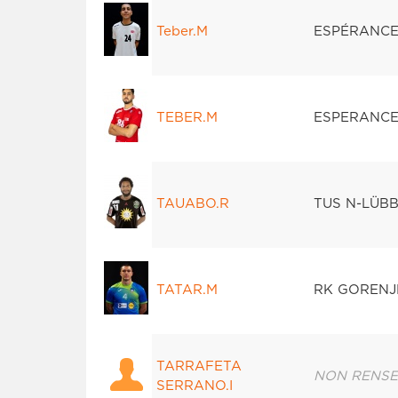
Teber.M
ESPÉRANCE
TEBER.M
ESPERANCE
TAUABO.R
TUS N-LÜB
TATAR.M
RK GORENJ
TARRAFETA
NON RENSE
SERRANO.I