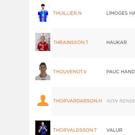
THUILLIER.N
LIMOGES H
THRAINSSON.T
HAUKAR
THOUVENOT.V
PAUC HAND
THORVARDARSON.H
NON RENSE
THORVALDSSON.T
VALUR