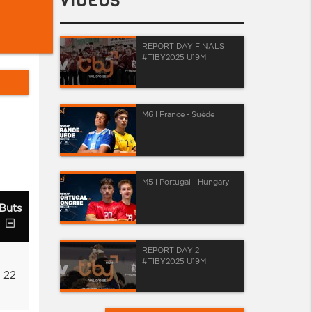
VIDÉOS
REPORT DAY FINALS
#TIBY2025 U19M
M6 I France - Suède
M5 I Portugal - Hungary
Buts
REPORT DAY 2
#TIBY2025 U19M
22