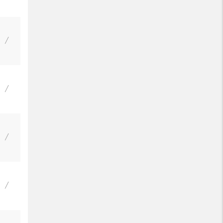
/
/
/
/