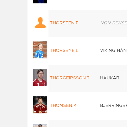
THORSTEN.F
NON RENSE
THORSBYE.L
VIKING HÅ
THORGEIRSSON.T
HAUKAR
THOMSEN.K
BJERRINGB