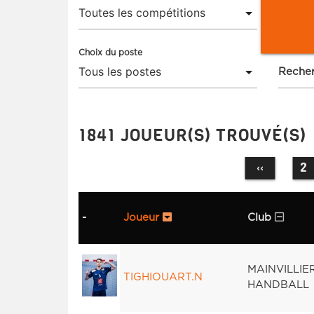
Choix du poste
Recher
1841 JOUEUR(S) TROUVÉ(S)
2
‹‹
-
Joueur
Club
MAINVILLI
TIGHIOUART.N
HANDBALL