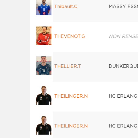
Thibault.C
MASSY ESS
THEVENOT.G
NON RENSE
THELLIER.T
DUNKERQU
THEILINGER.N
HC ERLANG
THEILINGER.N
HC ERLANG