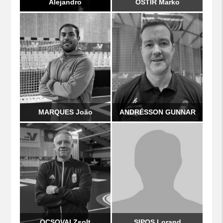
Alejandro
OŠTIR Marko
MARQUES João
ANDRÉSSON GUNNAR
OCSOVAI Zsolt
SIPOS Lorand