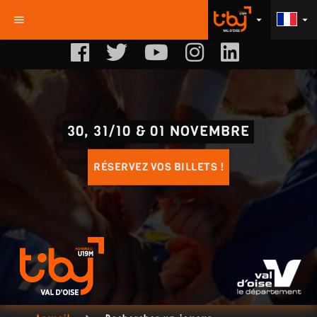
menu
arrow_drop_down
arrow_drop_down
30, 31/10 & 01 NOVEMBRE
RÉSERVEZ VOS BILLETS !