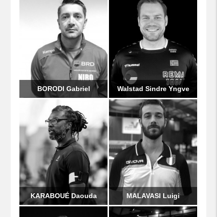
BORODI Gabriel
Walstad Sindre Yngve
KARABOUÉ Daouda
MALAVASI Luigi