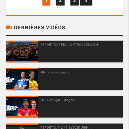
1
2
3
››
DERNIÈRES VIDÉOS
REPORT DAY FINALS #TIBY2025 U19M
M6 I France - Suède
M5 I Portugal - Hungary
REPORT DAY 2 #TIBY2025 U19M