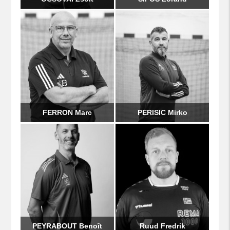
FERRON Marc
PERISIC Mirko
PEYRABOUT Benoît
Ruud Fredrik