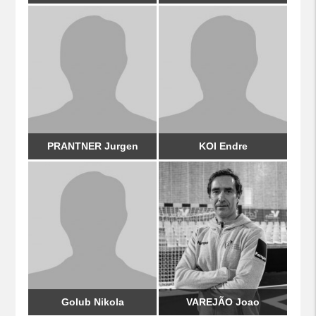
PRANTNER Jurgen
KOI Endre
Golub Nikola
VAREJÃO Joao