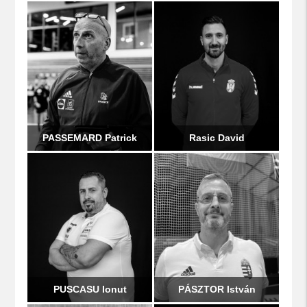
PASSEMARD Patrick
Rasic David
PUSCASU Ionut
PÁSZTOR István