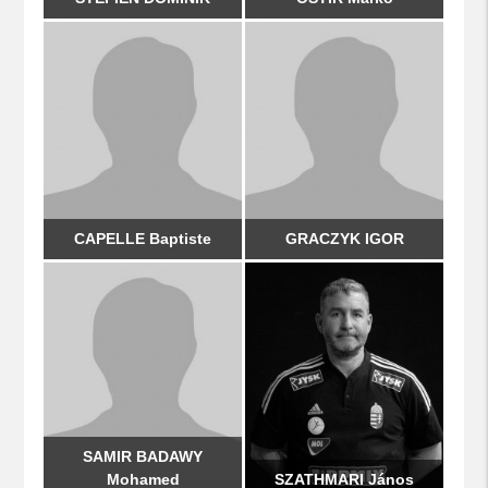
CAPELLE Baptiste
GRACZYK IGOR
SAMIR BADAWY
Mohamed
SZATHMARI János