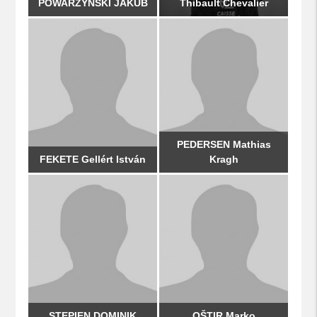
POWARZYNSKI JAKUB
Thibault Chevalier
PEDERSEN Mathias
FEKETE Gellért István
Kragh
STEPIEN DOMINIK
OŠTIR Marko