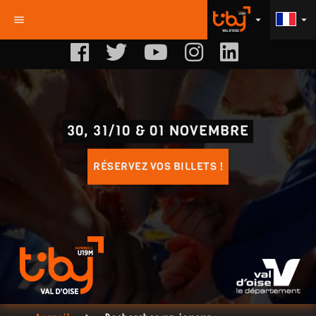
menu
arrow_drop_down
arrow_drop_down
30, 31/10 & 01 NOVEMBRE
RÉSERVEZ VOS BILLETS !