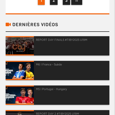
1
2
3
››
DERNIÈRES VIDÉOS
REPORT DAY FINALS #TIBY2025 U19M
M6 I France - Suède
M5 I Portugal - Hungary
REPORT DAY 2 #TIBY2025 U19M